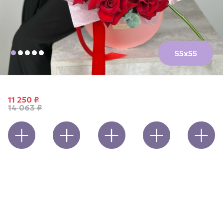
55х55
Сердце из вывернутых эквадорских красных
роз с одной белой розой
11 250 ₽
14 063 ₽
Открытка
Игрушка
Шары
Ваза
Конфеты
Романтичная и очень символичная композиция в
элегантной шляпной коробке. Внутри — сердце,
собранное из вывернутых красных эквадорских роз,
символизирующее любовь и страсть. А одну белую розу
мы расположили как стрелу Купидона, пронзившую это
сердце. Белый цвет здесь — символ чистоты намерений,