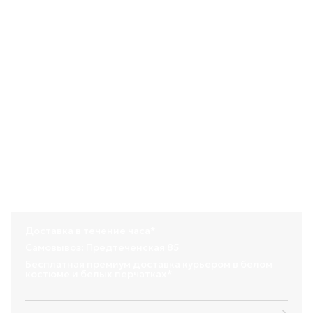
искренности и того самого «выстрела» в самое сердце.
Вывернутые розы добавляют композиции лёгкость и
объём, а шляпная коробка делает подарок законченным,
стильным и удобным для вручения.
Кому подарить:
любимому человеку (на предложение отношений,
годовщину, свадьбу), девушке или жене в знак сильных и
искренних чувств, на день рождения, на 14 февраля, в
качестве самого романтичного жеста.
💌 Личная записка в конверте с сургучной печатью —
бесплатное дополнение к вашему подарку.
🍀 Подкормка и памятка по уходу идут в комплекте —
ваши цветы будут радовать ещё дольше.
Состав товара:
эквадорская роза красная: 23 шт.
эквадорская роза белая: 1 шт.
эвкалипт: 2 шт.
Доставка в течение часа*
Самовывоз: Предтеченская 85
Бесплатная премиум доставка курьером в белом
костюме и белых перчатках*