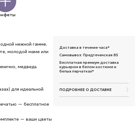
онфеты
 одной нежной гамме.
Доставка в течение часа*
уге, молодой маме или
Самовывоз: Предтеченская 85
Бесплатная премиум доставка
генично, медведь
курьером в белом костюме и
белых перчатках*
азах) для идеальной
ПОДРОБНЕЕ О ДОСТАВКЕ
 печатью — бесплатное
комплекте — ваши цветы