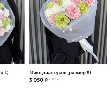
р L)
Микс диантусов (размер S)
3 050 ₽
3 813 ₽