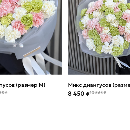
тусов (размер М)
Микс диантусов (разме
88 ₽
8 450 ₽
10 563 ₽