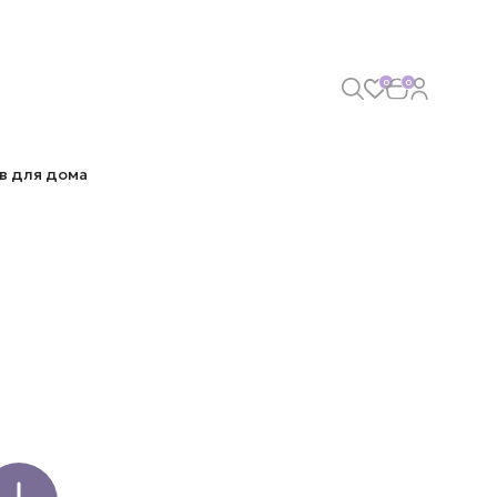
0
0
в для дома