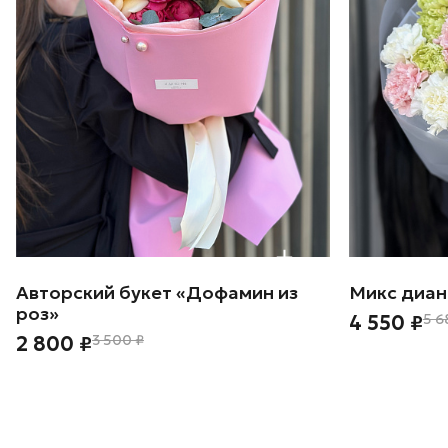
Авторский букет «Дофамин из
Микс диан
роз»
4 550 ₽
5 6
2 800 ₽
3 500 ₽