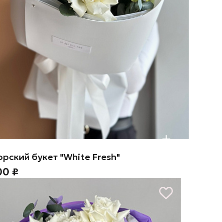
рский букет "White Fresh"
00 ₽