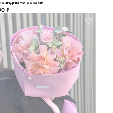
новидными розами
90 ₽