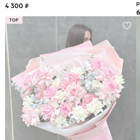
р
4 300 ₽
6
TOP