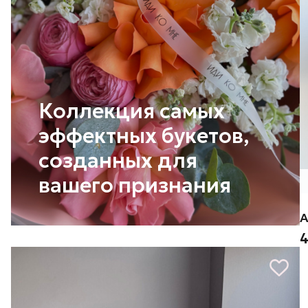
Коллекция самых
эффектных букетов,
созданных для
вашего признания
А
4