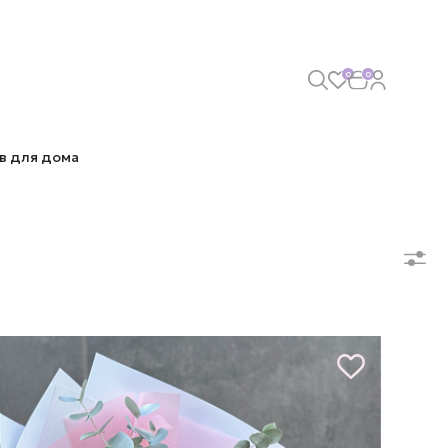
0
0
в для дома