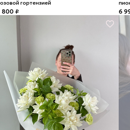
озовой гортензией
пио
 800 ₽
6 9