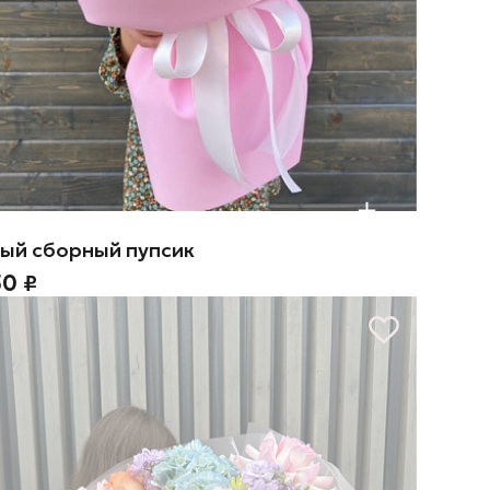
ый сборный пупсик
50 ₽