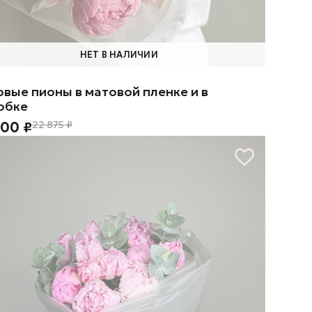
НЕТ В НАЛИЧИИ
овые пионы в матовой пленке и в
обке
300 ₽
22 875 ₽