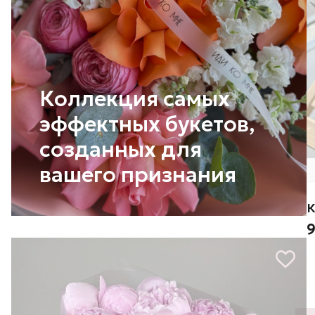
Коллекция самых
эффектных букетов,
созданных для
вашего признания
К
9