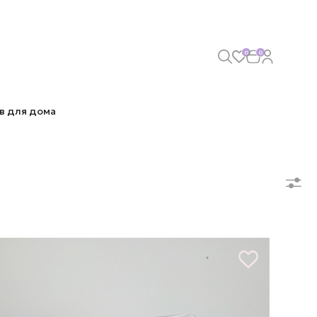
0
0
в для дома