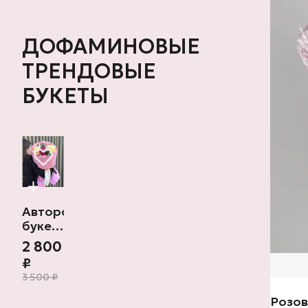
ДОФАМИНОВЫЕ
ТРЕНДОВЫЕ
БУКЕТЫ
Авторский
букет
«Дофамин
2 800
из
₽
роз»
3 500 ₽
Розов