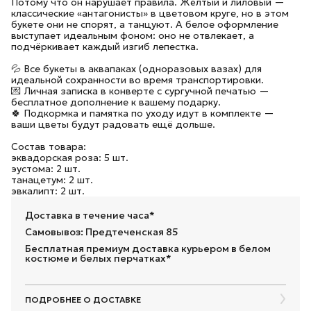
Потому что он нарушает правила. Жёлтый и лиловый —
классические «антагонисты» в цветовом круге, но в этом
букете они не спорят, а танцуют. А белое оформление
выступает идеальным фоном: оно не отвлекает, а
подчёркивает каждый изгиб лепестка.
💦 Все букеты в аквапаках (одноразовых вазах) для
идеальной сохранности во время транспортировки.
💌 Личная записка в конверте с сургучной печатью —
бесплатное дополнение к вашему подарку.
🍀 Подкормка и памятка по уходу идут в комплекте —
ваши цветы будут радовать ещё дольше.
Состав товара:
эквадорская роза: 5 шт.
эустома: 2 шт.
танацетум: 2 шт.
эвкалипт: 2 шт.
Доставка в течение часа*
Самовывоз: Предтеченская 85
Бесплатная премиум доставка курьером в белом
костюме и белых перчатках*
ПОДРОБНЕЕ О ДОСТАВКЕ