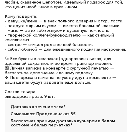
любви, сказанное шепотом. Идеальный подарок для той,
кто ценит необычное в привычном.
Кому подарить:
- девушке/жене — в знак полного доверия и открытости.
- подруге с ярким вкусом — вместо банальной классики.
- маме — за их «объёмную» и душевную нежность.
- творческой коллеге/руководителю — как стильный
комплимент.
- сестре — символ родственной близости.
- себе любимой — для ежедневного поднятия настроения.
💦 Все букеты в аквапаках (одноразовых вазах) для
идеальной сохранности во время транспортировки.
💌 Личная записка в конверте с сургучной печатью —
бесплатное дополнение к вашему подарку.
🍀 Подкормка и памятка по уходу идут в комплекте —
ваши цветы будут радовать ещё дольше.
Состав товара:
эквадорская роза: 9 шт.
Доставка в течение часа*
Самовывоз: Предтеченская 85
Бесплатная премиум доставка курьером в белом
костюме и белых перчатках*