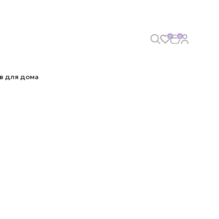
0
0
в для дома