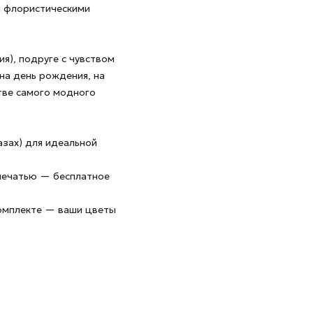
и флористическими
ия), подруге с чувством
 на день рождения, на
стве самого модного
азах) для идеальной
 печатью — бесплатное
комплекте — ваши цветы