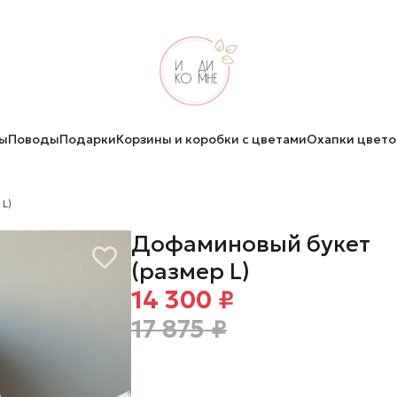
ы
Поводы
Подарки
Корзины и коробки с цветами
Охапки цвето
 L)
Дофаминовый букет
(размер L)
14 300 ₽
17 875 ₽