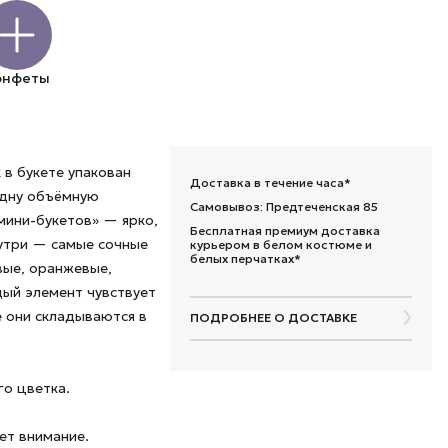
онфеты
 в букете упакован
Доставка в течение часа*
одну объёмную
Самовывоз: Предтеченская 85
мини-букетов» — ярко,
Бесплатная премиум доставка
утри — самые сочные
курьером в белом костюме и
белых перчатках*
ые, оранжевые,
дый элемент чувствует
е они складываются в
ПОДРОБНЕЕ О ДОСТАВКЕ
го цветка.
ет внимание.