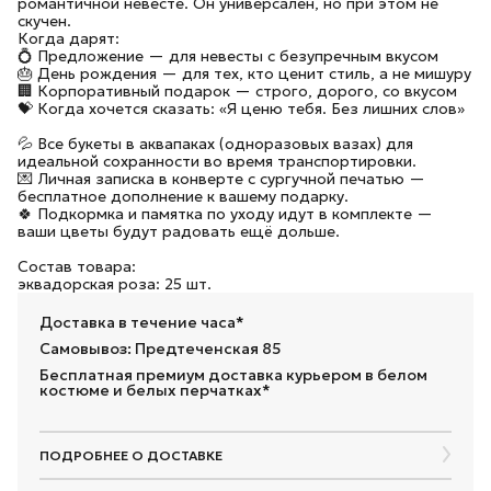
романтичной невесте. Он универсален, но при этом не
скучен.
Когда дарят:
💍 Предложение — для невесты с безупречным вкусом
🎂 День рождения — для тех, кто ценит стиль, а не мишуру
🏢 Корпоративный подарок — строго, дорого, со вкусом
💝 Когда хочется сказать: «Я ценю тебя. Без лишних слов»
💦 Все букеты в аквапаках (одноразовых вазах) для
идеальной сохранности во время транспортировки.
💌 Личная записка в конверте с сургучной печатью —
бесплатное дополнение к вашему подарку.
🍀 Подкормка и памятка по уходу идут в комплекте —
ваши цветы будут радовать ещё дольше.
Состав товара:
эквадорская роза: 25 шт.
Доставка в течение часа*
Самовывоз: Предтеченская 85
Бесплатная премиум доставка курьером в белом
костюме и белых перчатках*
ПОДРОБНЕЕ О ДОСТАВКЕ