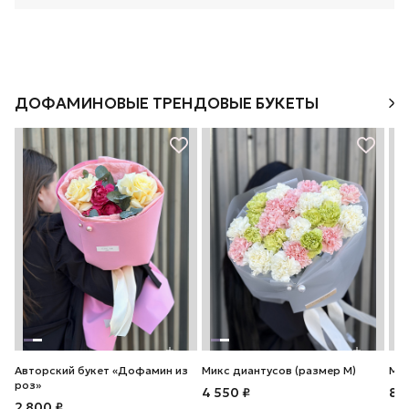
ДОФАМИНОВЫЕ ТРЕНДОВЫЕ БУКЕТЫ
Авторский букет «Дофамин из
Микс диантусов (размер М)
Мик
роз»
4 550 ₽
8 
2 800 ₽