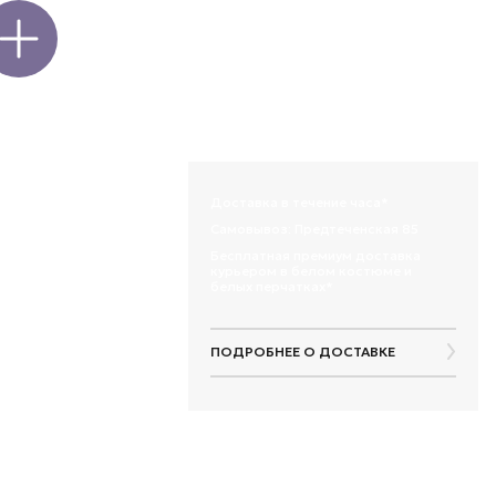
онфеты
дарный сорт, который
Доставка в течение часа*
 флористов всего мира .
Самовывоз: Предтеченская 85
ионалов:
Бесплатная премиум доставка
очти бордовая роза,
курьером в белом костюме и
белых перчатках*
еливается от рубинового
вина
ют атласный блеск и
ПОДРОБНЕЕ О ДОСТАВКЕ
ородно
ическая, узнаваемая
правильном уходе
ивый