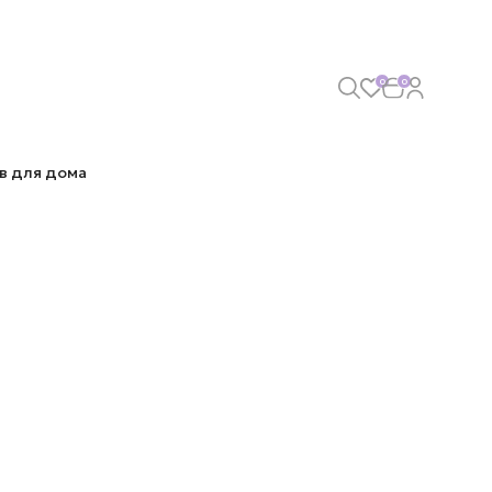
0
0
в для дома
ордо