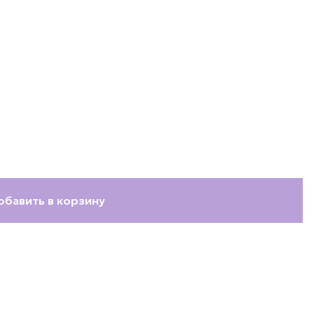
азах) для идеальной
 печатью — бесплатное
комплекте — ваши цветы
обавить в корзину