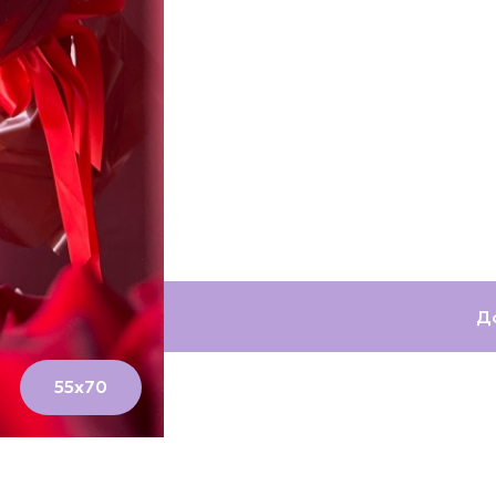
💦 Все букеты в аквапаках (одноразовых в
сохранности во время транспортировки.
💌 Личная записка в конверте с сургучной
дополнение к вашему подарку.
🍀 Подкормка и памятка по уходу идут в 
будут радовать ещё дольше.
Состав товара:
эквадорская роза: 11 шт.
Д
55х70