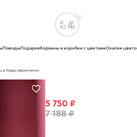
ы
Поводы
Подарки
Корзины и коробки с цветами
Охапки цвето
ы в бордо оформлении
Эквадорские розы в б
оформлении
5 750 ₽
7 188 ₽