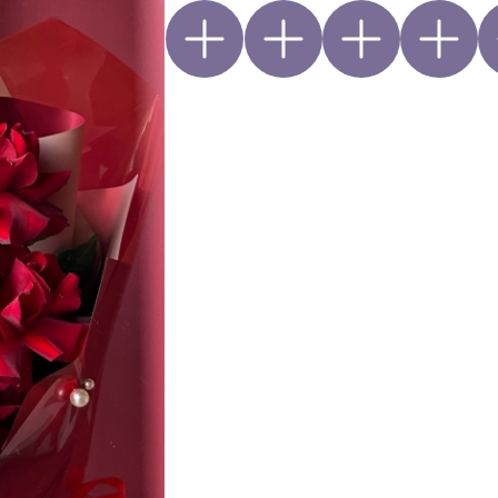
Открытка
Игрушка
Шары
Ваза
К
Explorer — это не просто роза. Это леген
заслужил титул «красной королевы» среди
Почему сорт Эксплорер — выбор професс
🌹 Игра оттенков — это тёмно-красная, п
которая в зависимости от освещения пер
до ярко-алого, как бокал превосходного 
🌹 Бархатная текстура — лепестки сочета
бархатистость, выглядя невероятно благ
🌹 Крупный бутон
🌹 Форма — изящная бокаловидная, класс
🌹 Стойкость в срезке — 10–21 дней при 
🌹 Аромат — слабый, приятный, ненавязч