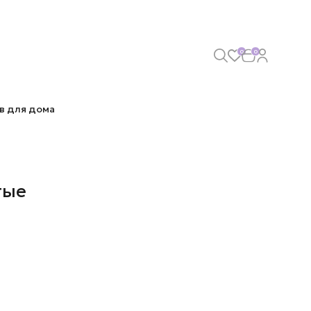
0
0
в для дома
тые