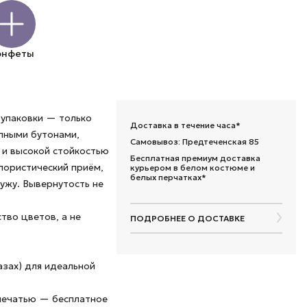
онфеты
 упаковки — только
Доставка в течение часа*
пными бутонами,
Самовывоз: Предтеченская 85
 и высокой стойкостью
Бесплатная премиум доставка
лористический приём,
курьером в белом костюме и
белых перчатках*
ужу. Вывернутость не
тво цветов, а не
ПОДРОБНЕЕ О ДОСТАВКЕ
азах) для идеальной
 печатью — бесплатное