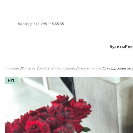
Вологда
+7 995 145 35 35
Букеты
Роз
Главная
Каталог
Букеты
Моно букеты
Букеты из роз
Эквадорские выв
HIT