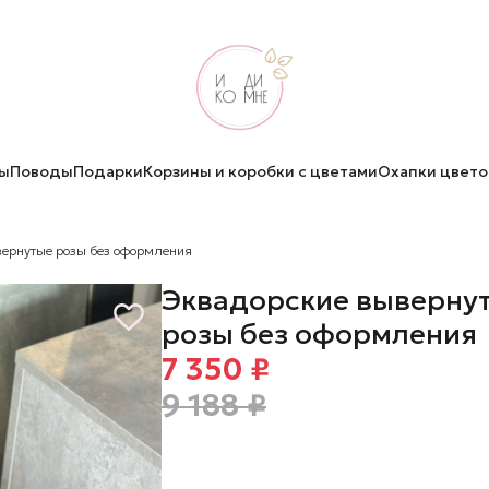
ы
Поводы
Подарки
Корзины и коробки с цветами
Охапки цвето
ернутые розы без оформления
Эквадорские выверну
розы без оформления
7 350 ₽
9 188 ₽