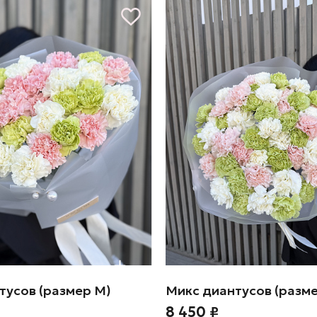
тусов (размер М)
Микс диантусов (разме
8 450 ₽