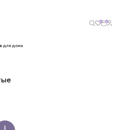
0
0
в для дома
тые