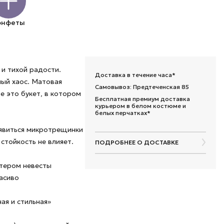
онфеты
 и тихой радости.
Доставка в течение часа*
ый хаос. Матовая
Самовывоз: Предтеченская 85
е это букет, в котором
Бесплатная премиум доставка
курьером в белом костюме и
белых перчатках*
оявиться микротрещинки
стойкость не влияет.
ПОДРОБНЕЕ О ДОСТАВКЕ
ктером невесты
асиво
ная и стильная»