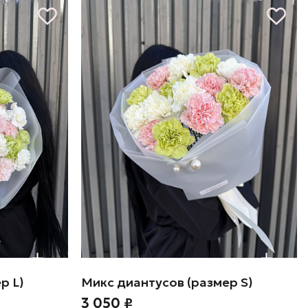
р L)
Микс диантусов (размер S)
3 050 ₽