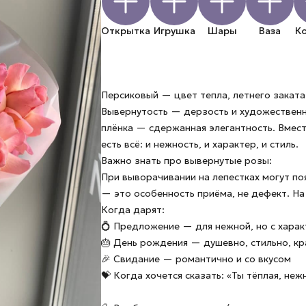
Открытка
Игрушка
Шары
Ваза
К
Персиковый — цвет тепла, летнего заката
Вывернутость — дерзость и художественн
плёнка — сдержанная элегантность. Вмест
есть всё: и нежность, и характер, и стиль.
Важно знать про вывернутые розы:
При выворачивании на лепестках могут п
— это особенность приёма, не дефект. На 
Когда дарят:
💍 Предложение — для нежной, но с хара
🎂 День рождения — душевно, стильно, кр
🎉 Свидание — романтично и со вкусом
💝 Когда хочется сказать: «Ты тёплая, неж