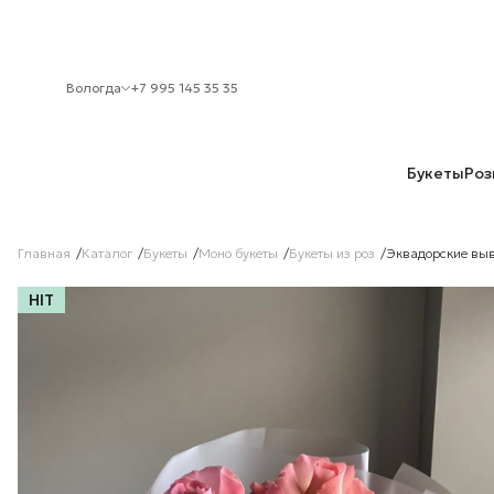
Вологда
+7 995 145 35 35
Букеты
Роз
Главная
Каталог
Букеты
Моно букеты
Букеты из роз
Эквадорские выв
HIT