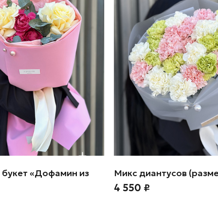
 букет «Дофамин из
Микс диантусов (разм
4 550 ₽