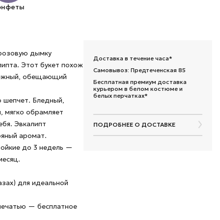
онфеты
-розовую дымку
Доставка в течение часа*
липта. Этот букет похож
Самовывоз: Предтеченская 85
 нежный, обещающий
Бесплатная премиум доставка
курьером в белом костюме и
белых перчатках*
о шепчет. Бледный,
, мягко обрамляет
ебя. Эвкалипт
ПОДРОБНЕЕ О ДОСТАВКЕ
ряный аромат.
тойкие до 3 недель —
месяц.
азах) для идеальной
 печатью — бесплатное