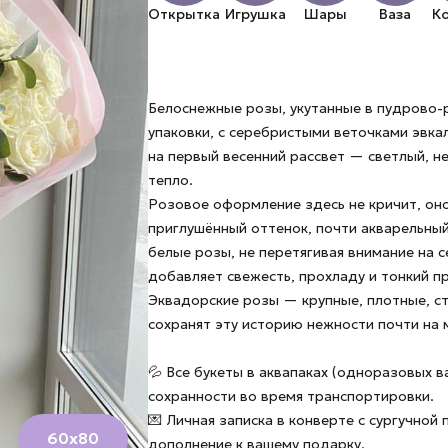
Открытка
Игрушка
Шары
Ваза
К
Белоснежные розы, укутанные в пудрово
упаковки, с серебристыми веточками эвка
на первый весенний рассвет — светлый,
тепло.
Розовое оформление здесь не кричит, он
приглушённый оттенок, почти акварельный
белые розы, не перетягивая внимание на с
добавляет свежесть, прохладу и тонкий п
Эквадорские розы — крупные, плотные, с
сохранят эту историю нежности почти на 
💦 Все букеты в аквапаках (одноразовых в
сохранности во время транспортировки.
💌 Личная записка в конверте с сургучной
60х80
дополнение к вашему подарку.