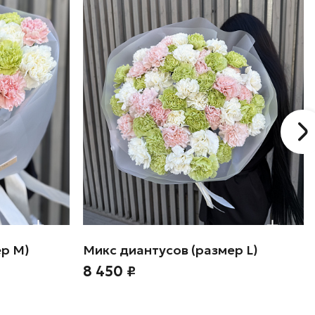
ер М)
Микс диантусов (размер L)
8 450 ₽