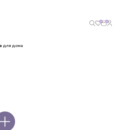
0
0
в для дома