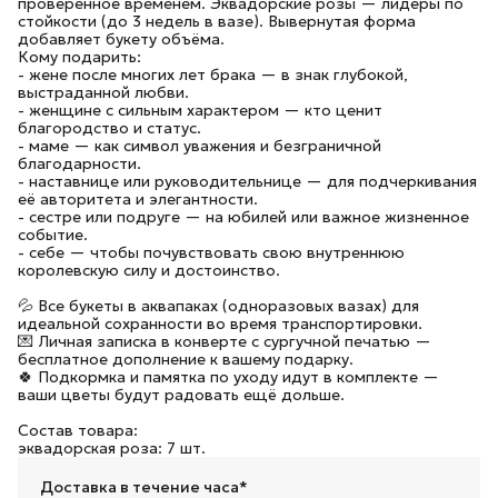
проверенное временем. Эквадорские розы — лидеры по
стойкости (до 3 недель в вазе). Вывернутая форма
добавляет букету объёма.
Кому подарить:
- жене после многих лет брака — в знак глубокой,
выстраданной любви.
- женщине с сильным характером — кто ценит
благородство и статус.
- маме — как символ уважения и безграничной
благодарности.
- наставнице или руководительнице — для подчеркивания
её авторитета и элегантности.
- сестре или подруге — на юбилей или важное жизненное
событие.
- себе — чтобы почувствовать свою внутреннюю
королевскую силу и достоинство.
💦 Все букеты в аквапаках (одноразовых вазах) для
идеальной сохранности во время транспортировки.
💌 Личная записка в конверте с сургучной печатью —
бесплатное дополнение к вашему подарку.
🍀 Подкормка и памятка по уходу идут в комплекте —
ваши цветы будут радовать ещё дольше.
Состав товара:
эквадорская роза: 7 шт.
Доставка в течение часа*