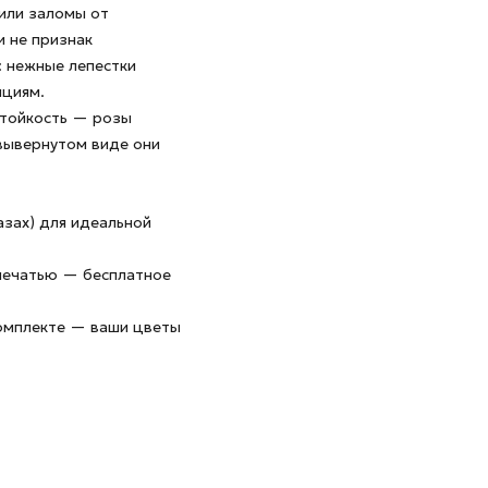
или заломы от
и не признак
: нежные лепестки
яциям.
стойкость — розы
 вывернутом виде они
азах) для идеальной
 печатью — бесплатное
комплекте — ваши цветы