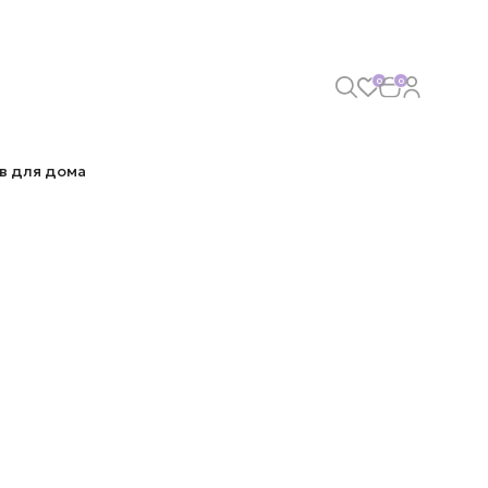
0
0
в для дома