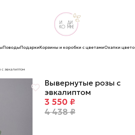
ы
Поводы
Подарки
Корзины и коробки с цветами
Охапки цвето
 с эвкалиптом
Вывернутые розы с
эвкалиптом
3 550 ₽
4 438 ₽