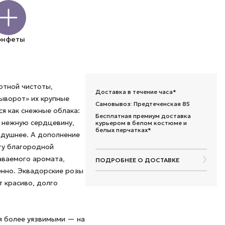
онфеты
ютной чистоты,
Доставка в течение часа*
выворот» их крупные
Самовывоз: Предтеченская 85
ся как снежные облака:
Бесплатная премиум доставка
я нежную сердцевину,
курьером в белом костюме и
белых перчатках*
здушнее. А дополнение
ту благородной
аваемого аромата,
ПОДРОБНЕЕ О ДОСТАВКЕ
енно. Эквадорские розы
т красиво, долго
я более уязвимыми — на