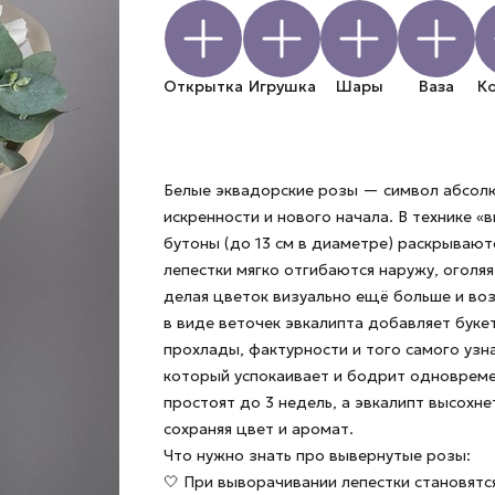
Открытка
Игрушка
Шары
Ваза
К
Белые эквадорские розы — символ абсол
искренности и нового начала. В технике «
бутоны (до 13 см в диаметре) раскрывают
лепестки мягко отгибаются наружу, оголя
делая цветок визуально ещё больше и во
в виде веточек эвкалипта добавляет буке
прохлады, фактурности и того самого узн
который успокаивает и бодрит одноврем
простоят до 3 недель, а эвкалипт высохне
сохраняя цвет и аромат.
Что нужно знать про вывернутые розы:
🤍 При выворачивании лепестки становятс