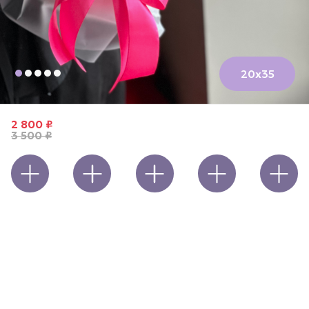
20х35
Букет-комплимент "Мягкая дерзость"
2 800 ₽
3 500 ₽
Открытка
Игрушка
Шары
Ваза
Конфеты
7 аккуратных, но очень ярких роз. Они меньше эквадорских
гигантов, но в этом их особая магия — изящные, удобно
держать в одной руке. Букет-комплимент для тех
моментов, когда хочется сказать «Ты потрясающая!» без
тысячи слов.
Кому подарить:
- девушке, которая любит внимание — небольшой, но