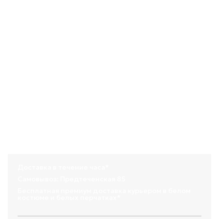
очень заметный жест.
- подруге-оптимистке — для поднятия настроения без
повода.
- жене или возлюбленной — в знак того, что она — ваша
удача.
- сестре — на день рождения или просто так.
- коллеге — когда хочется сделать приятно, но без
романтического подтекста.
- себе — чтобы каждый день на неделе начинался с яркой
улыбки.
💦 Все букеты в аквапаках (одноразовых вазах) для
идеальной сохранности во время транспортировки.
💌 Личная записка в конверте с сургучной печатью —
бесплатное дополнение к вашему подарку.
🍀 Подкормка и памятка по уходу идут в комплекте —
ваши цветы будут радовать ещё дольше.
Состав товара:
кенийская роза: 7 шт.
Доставка в течение часа*
Самовывоз: Предтеченская 85
Бесплатная премиум доставка курьером в белом
костюме и белых перчатках*