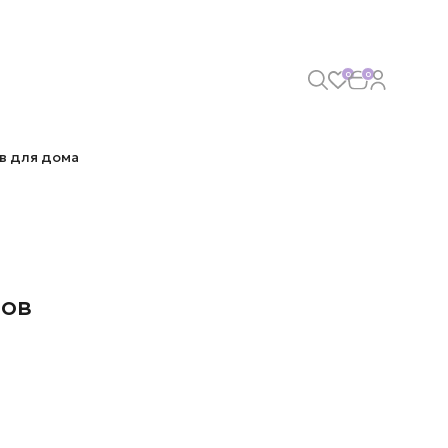
0
0
в для дома
тов