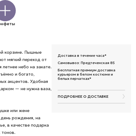
онфеты
ой корзине. Пышные
Доставка в течение часа*
ают мягкий переход от
Самовывоз: Предтеченская 85
 летнее небо на закате.
Бесплатная премиум доставка
бъёмно и богато,
курьером в белом костюме и
белых перчатках*
ных акцентов. Удобная
арком — не нужна ваза,
ПОДРОБНЕЕ О ДОСТАВКЕ
ушке или жене
а день рождения, на
ье, в качестве подарка
 тонов.