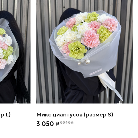
р L)
Микс диантусов (размер S)
3 050 ₽
3 813 ₽