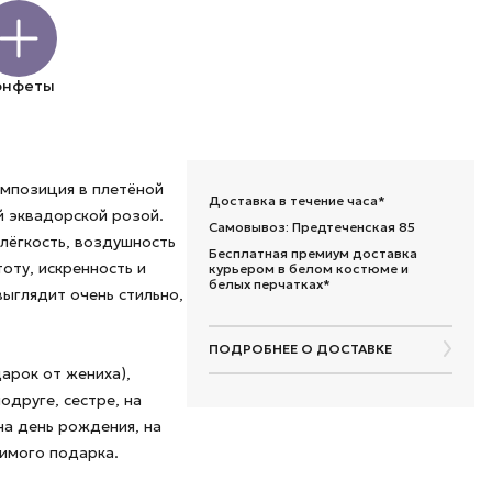
онфеты
омпозиция в плетёной
Доставка в течение часа*
й эквадорской розой.
Самовывоз: Предтеченская 85
лёгкость, воздушность
Бесплатная премиум доставка
оту, искренность и
курьером в белом костюме и
белых перчатках*
выглядит очень стильно,
ПОДРОБНЕЕ О ДОСТАВКЕ
арок от жениха),
подруге, сестре, на
на день рождения, на
чимого подарка.