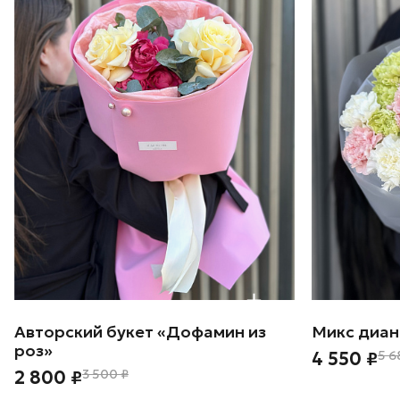
Авторский букет «Дофамин из
Микс диан
роз»
4 550 ₽
5 6
2 800 ₽
3 500 ₽