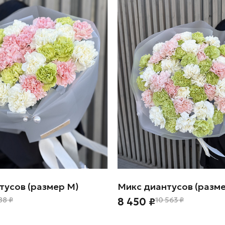
тусов (размер М)
Микс диантусов (разме
88 ₽
8 450 ₽
10 563 ₽