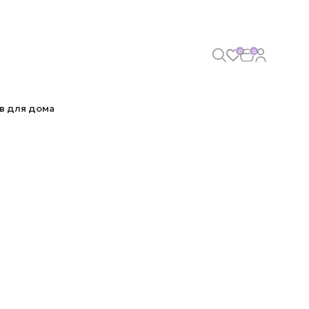
0
0
в для дома