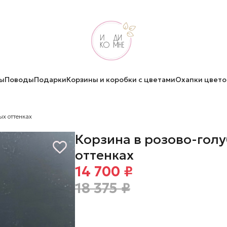
ы
Поводы
Подарки
Корзины и коробки с цветами
Охапки цвето
ых оттенках
Корзина в розово-гол
оттенках
14 700 ₽
18 375 ₽