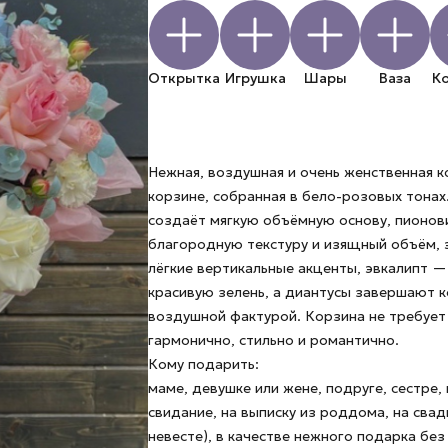
Открытка
Игрушка
Шары
Ваза
К
Нежная, воздушная и очень женственная 
корзине, собранная в бело-розовых тонах
создаёт мягкую объёмную основу, пионо
благородную текстуру и изящный объём, 
лёгкие вертикальные акценты, эвкалипт —
красивую зелень, а диантусы завершают 
воздушной фактурой. Корзина не требует 
гармонично, стильно и романтично.
Кому подарить:
маме, девушке или жене, подруге, сестре,
свидание, на выписку из роддома, на свад
невесте), в качестве нежного подарка без