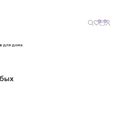
0
0
в для дома
убых