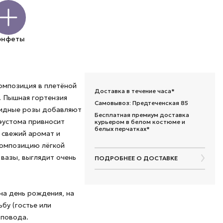
онфеты
композиция в плетёной
Доставка в течение часа*
. Пышная гортензия
Самовывоз: Предтеченская 85
видные розы добавляют
Бесплатная премиум доставка
эустома привносит
курьером в белом костюме и
белых перчатках*
 свежий аромат и
композицию лёгкой
вазы, выглядит очень
ПОДРОБНЕЕ О ДОСТАВКЕ
 на день рождения, на
ьбу (гостье или
 повода.