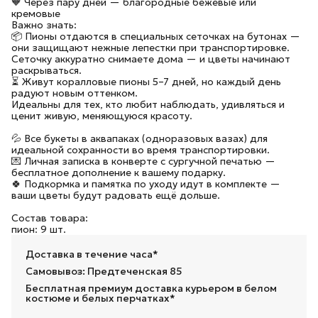
🧡 Через пару дней — благородные бежевые или
кремовые
Важно знать:
📦 Пионы отдаются в специальных сеточках на бутонах —
они защищают нежные лепестки при транспортировке.
Сеточку аккуратно снимаете дома — и цветы начинают
раскрываться.
⏳ Живут коралловые пионы 5–7 дней, но каждый день
радуют новым оттенком.
Идеальны для тех, кто любит наблюдать, удивляться и
ценит живую, меняющуюся красоту.
💦 Все букеты в аквапаках (одноразовых вазах) для
идеальной сохранности во время транспортировки.
💌 Личная записка в конверте с сургучной печатью —
бесплатное дополнение к вашему подарку.
🍀 Подкормка и памятка по уходу идут в комплекте —
ваши цветы будут радовать ещё дольше.
Состав товара:
пион: 9 шт.
Доставка в течение часа*
Самовывоз: Предтеченская 85
Бесплатная премиум доставка курьером в белом
костюме и белых перчатках*