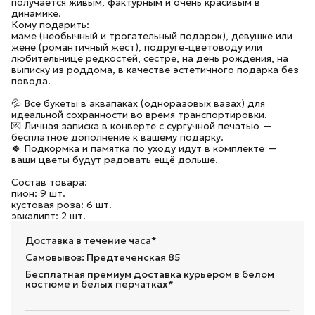
получается живым, фактурным и очень красивым в
динамике.
Кому подарить:
маме (необычный и трогательный подарок), девушке или
жене (романтичный жест), подруге-цветоводу или
любительнице редкостей, сестре, на день рождения, на
выписку из роддома, в качестве эстетичного подарка без
повода.
💦 Все букеты в аквапаках (одноразовых вазах) для
идеальной сохранности во время транспортировки.
💌 Личная записка в конверте с сургучной печатью —
бесплатное дополнение к вашему подарку.
🍀 Подкормка и памятка по уходу идут в комплекте —
ваши цветы будут радовать ещё дольше.
Состав товара:
пион: 9 шт.
кустовая роза: 6 шт.
эвкалипт: 2 шт.
Доставка в течение часа*
Самовывоз: Предтеченская 85
Бесплатная премиум доставка курьером в белом
костюме и белых перчатках*