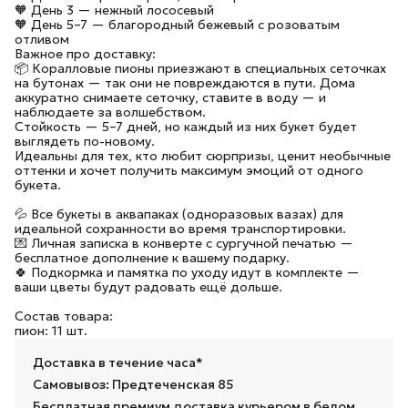
🧡 День 3 — нежный лососевый
🧡 День 5–7 — благородный бежевый с розоватым
отливом
Важное про доставку:
📦 Коралловые пионы приезжают в специальных сеточках
на бутонах — так они не повреждаются в пути. Дома
аккуратно снимаете сеточку, ставите в воду — и
наблюдаете за волшебством.
Стойкость — 5–7 дней, но каждый из них букет будет
выглядеть по-новому.
Идеальны для тех, кто любит сюрпризы, ценит необычные
оттенки и хочет получить максимум эмоций от одного
букета.
💦 Все букеты в аквапаках (одноразовых вазах) для
идеальной сохранности во время транспортировки.
💌 Личная записка в конверте с сургучной печатью —
бесплатное дополнение к вашему подарку.
🍀 Подкормка и памятка по уходу идут в комплекте —
ваши цветы будут радовать ещё дольше.
Состав товара:
пион: 11 шт.
Доставка в течение часа*
Самовывоз: Предтеченская 85
Бесплатная премиум доставка курьером в белом