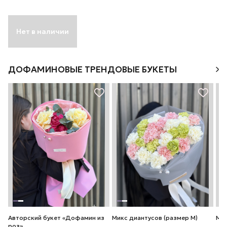
Нет в наличии
ДОФАМИНОВЫЕ ТРЕНДОВЫЕ БУКЕТЫ
Авторский букет «Дофамин из
Микс диантусов (размер М)
Мик
роз»