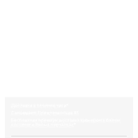
✅ Чёрное оформление добавляет букету статусности
✅ Фотогенично — идеально для соцсетей
Кому подарить:
- Девушке/жене с чувством стиля — которая ценит
небанальные решения
- На годовщину, день рождения, предложение, выпускной
- Подруге-эстету — для фотосессии и хорошего
настроения
- Себе — для создания атмосферы «дорого и красиво»
💦 Все букеты в аквапаках (одноразовых вазах) для
идеальной сохранности во время транспортировки.
💌 Личная записка в конверте с сургучной печатью —
бесплатное дополнение к вашему подарку.
🍀 Подкормка и памятка по уходу идут в комплекте —
ваши цветы будут радовать ещё дольше.
Состав товара:
пион: 14 шт.
гортензия: 3 шт.
Доставка в течение часа*
Самовывоз: Предтеченская 85
Бесплатная премиум доставка курьером в белом
костюме и белых перчатках*