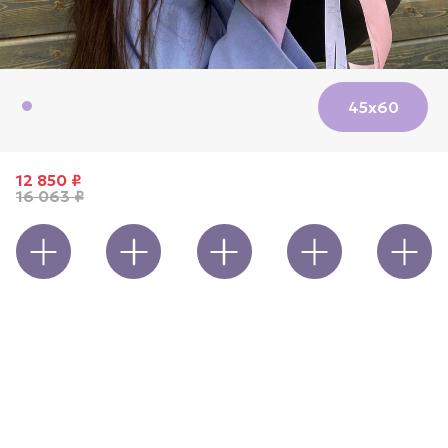
45х60
Пионы и гортензии
12 850 ₽
16 063 ₽
Открытка
Игрушка
Шары
Ваза
Конфеты
Пионы и гортензии — сами по себе символы пышности и
романтики. А в чёрном оформлении они превращаются в
заявление о стиле. Контраст нежных, воздушных соцветий
и строгой чёрной упаковки выглядит дерзко, дорого и
очень фотогенично.
Почему это работает:
✅ Контраст нежного и строгого — всегда выигрышно