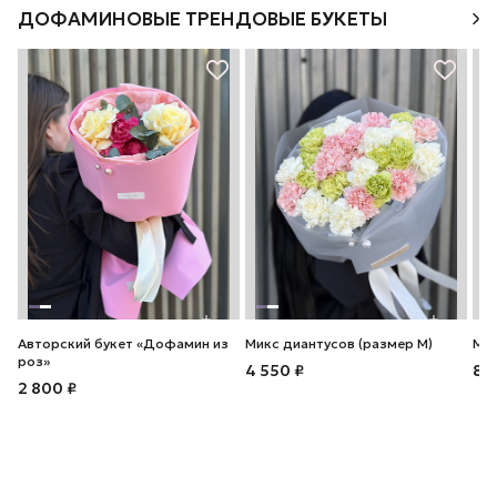
ДОФАМИНОВЫЕ ТРЕНДОВЫЕ БУКЕТЫ
Авторский букет «Дофамин из
Микс диантусов (размер М)
Мик
роз»
4 550 ₽
8 
2 800 ₽