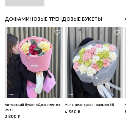
ДОФАМИНОВЫЕ ТРЕНДОВЫЕ БУКЕТЫ
Авторский букет «Дофамин из
Микс диантусов (размер М)
Мик
роз»
4 550 ₽
8 
2 800 ₽