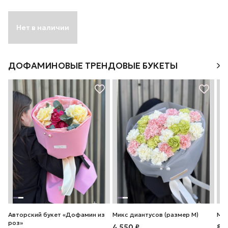
Нет в наличии
ДОФАМИНОВЫЕ ТРЕНДОВЫЕ БУКЕТЫ
Авторский букет «Дофамин из
Микс диантусов (размер М)
Мик
роз»
4 550 ₽
8 