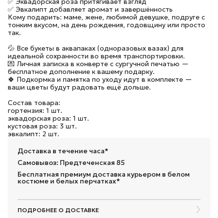
✅ Эквадорская роза притягивает взгляд
✅ Эвкалипт добавляет аромат и завершённость
Кому подарить: маме, жене, любимой девушке, подруге с
тонким вкусом, на день рождения, годовщину или просто
так.
💦 Все букеты в аквапаках (одноразовых вазах) для
идеальной сохранности во время транспортировки.
💌 Личная записка в конверте с сургучной печатью —
бесплатное дополнение к вашему подарку.
🍀 Подкормка и памятка по уходу идут в комплекте —
ваши цветы будут радовать ещё дольше.
Состав товара:
гортензия: 1 шт.
эквадорская роза: 1 шт.
кустовая роза: 3 шт.
эвкалипт: 2 шт.
Доставка в течение часа*
Самовывоз: Предтеченская 85
Бесплатная премиум доставка курьером в белом
костюме и белых перчатках*
ПОДРОБНЕЕ О ДОСТАВКЕ