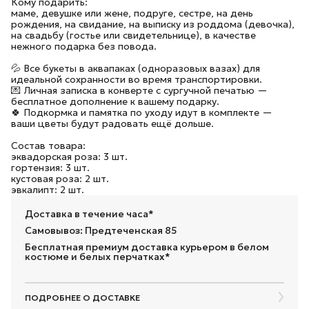
Кому подарить:
маме, девушке или жене, подруге, сестре, на день
рождения, на свидание, на выписку из роддома (девочка),
на свадьбу (гостье или свидетельнице), в качестве
нежного подарка без повода.
💦 Все букеты в аквапаках (одноразовых вазах) для
идеальной сохранности во время транспортировки.
💌 Личная записка в конверте с сургучной печатью —
бесплатное дополнение к вашему подарку.
🍀 Подкормка и памятка по уходу идут в комплекте —
ваши цветы будут радовать ещё дольше.
Состав товара:
эквадорская роза: 3 шт.
гортензия: 3 шт.
кустовая роза: 2 шт.
эвкалипт: 2 шт.
Доставка в течение часа*
Самовывоз: Предтеченская 85
Бесплатная премиум доставка курьером в белом
костюме и белых перчатках*
ПОДРОБНЕЕ О ДОСТАВКЕ