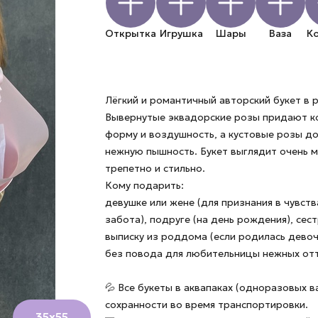
Открытка
Игрушка
Шары
Ваза
К
Лёгкий и романтичный авторский букет в 
Вывернутые эквадорские розы придают 
форму и воздушность, а кустовые розы д
нежную пышность. Букет выглядит очень м
трепетно и стильно.
Кому подарить:
девушке или жене (для признания в чувства
забота), подруге (на день рождения), сест
выписку из роддома (если родилась девочк
без повода для любительницы нежных отт
💦 Все букеты в аквапаках (одноразовых в
сохранности во время транспортировки.
35х55