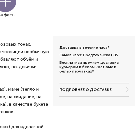
онфеты
розовых тонах.
Доставка в течение часа*
композиции необычную
Самовывоз: Предтеченская 85
обавляют объём и
Бесплатная премиум доставка
ягко, по-девичьи
курьером в белом костюме и
белых перчатках*
х), маме (тепло и
ПОДРОБНЕЕ О ДОСТАВКЕ
ре, на свидание, на
а), в качестве букета
енков.
азах) для идеальной