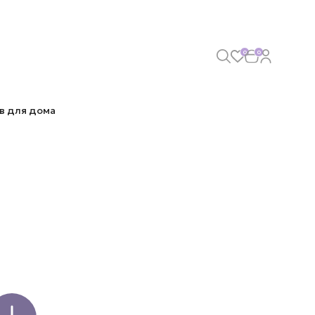
0
0
в для дома