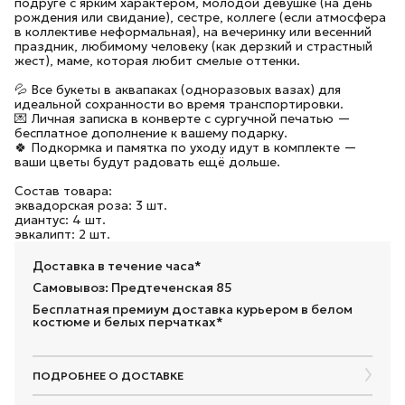
подруге с ярким характером, молодой девушке (на день
рождения или свидание), сестре, коллеге (если атмосфера
в коллективе неформальная), на вечеринку или весенний
праздник, любимому человеку (как дерзкий и страстный
жест), маме, которая любит смелые оттенки.
💦 Все букеты в аквапаках (одноразовых вазах) для
идеальной сохранности во время транспортировки.
💌 Личная записка в конверте с сургучной печатью —
бесплатное дополнение к вашему подарку.
🍀 Подкормка и памятка по уходу идут в комплекте —
ваши цветы будут радовать ещё дольше.
Состав товара:
эквадорская роза: 3 шт.
диантус: 4 шт.
эвкалипт: 2 шт.
Доставка в течение часа*
Самовывоз: Предтеченская 85
Бесплатная премиум доставка курьером в белом
костюме и белых перчатках*
ПОДРОБНЕЕ О ДОСТАВКЕ