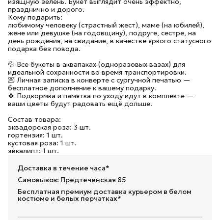
изящную зелень. Букет выглядит очень эффектно,
празднично и дорого.
Кому подарить:
любимому человеку (страстный жест), маме (на юбилей),
жене или девушке (на годовщину), подруге, сестре, на
день рождения, на свидание, в качестве яркого статусного
подарка без повода.
💦 Все букеты в аквапаках (одноразовых вазах) для
идеальной сохранности во время транспортировки.
💌 Личная записка в конверте с сургучной печатью —
бесплатное дополнение к вашему подарку.
🍀 Подкормка и памятка по уходу идут в комплекте —
ваши цветы будут радовать ещё дольше.
Состав товара:
эквадорская роза: 3 шт.
гортензия: 1 шт.
кустовая роза: 1 шт.
эвкалипт: 1 шт.
Доставка в течение часа*
Самовывоз: Предтеченская 85
Бесплатная премиум доставка курьером в белом
костюме и белых перчатках*