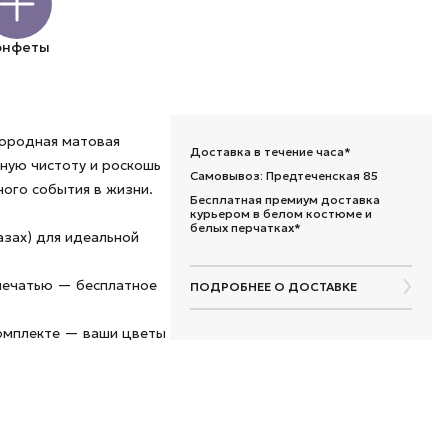
онфеты
городная матовая
Доставка в течение часа*
ную чистоту и роскошь
Самовывоз: Предтеченская 85
ого события в жизни.
Бесплатная премиум доставка
курьером в белом костюме и
белых перчатках*
азах) для идеальной
 печатью — бесплатное
ПОДРОБНЕЕ О ДОСТАВКЕ
комплекте — ваши цветы