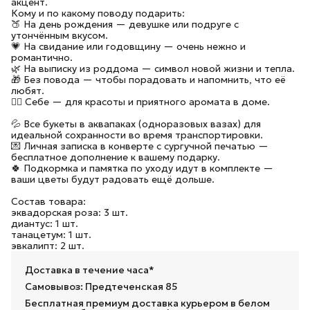
акцент.
Кому и по какому поводу подарить:
🍑 На день рождения — девушке или подруге с
утончённым вкусом.
💗 На свидание или годовщину — очень нежно и
романтично.
🌿 На выписку из роддома — символ новой жизни и тепла.
🎁 Без повода — чтобы порадовать и напомнить, что её
любят.
🧘‍♀️ Себе — для красоты и приятного аромата в доме.
💦 Все букеты в аквапаках (одноразовых вазах) для
идеальной сохранности во время транспортировки.
💌 Личная записка в конверте с сургучной печатью —
бесплатное дополнение к вашему подарку.
🍀 Подкормка и памятка по уходу идут в комплекте —
ваши цветы будут радовать ещё дольше.
Состав товара:
эквадорская роза: 3 шт.
диантус: 1 шт.
танацетум: 1 шт.
эвкалипт: 2 шт.
Доставка в течение часа*
Самовывоз: Предтеченская 85
Бесплатная премиум доставка курьером в белом