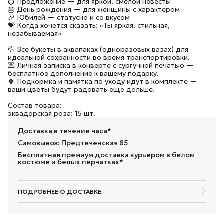
💍 Предложение — для яркой, смелой невесты
🎂 День рождения — для женщины с характером
🎉 Юбилей — статусно и со вкусом
💝 Когда хочется сказать: «Ты яркая, стильная,
незабываемая»
💦 Все букеты в аквапаках (одноразовых вазах) для
идеальной сохранности во время транспортировки.
💌 Личная записка в конверте с сургучной печатью —
бесплатное дополнение к вашему подарку.
🍀 Подкормка и памятка по уходу идут в комплекте —
ваши цветы будут радовать ещё дольше.
Состав товара:
эквадорская роза: 15 шт.
Доставка в течение часа*
Самовывоз: Предтеченская 85
Бесплатная премиум доставка курьером в белом
костюме и белых перчатках*
ПОДРОБНЕЕ О ДОСТАВКЕ