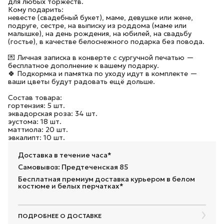
для любых торжеств.
Кому подарить:
невесте (свадебный букет), маме, девушке или жене,
подруге, сестре, на выписку из роддома (маме или
малышке), на день рождения, на юбилей, на свадьбу
(гостье), в качестве белоснежного подарка без повода.
💌 Личная записка в конверте с сургучной печатью —
бесплатное дополнение к вашему подарку.
🍀 Подкормка и памятка по уходу идут в комплекте —
ваши цветы будут радовать ещё дольше.
Состав товара:
гортензия: 5 шт.
эквадорская роза: 34 шт.
эустома: 18 шт.
маттиола: 20 шт.
эвкалипт: 10 шт.
Доставка в течение часа*
Самовывоз: Предтеченская 85
Бесплатная премиум доставка курьером в белом
костюме и белых перчатках*
ПОДРОБНЕЕ О ДОСТАВКЕ