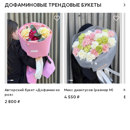
ДОФАМИНОВЫЕ ТРЕНДОВЫЕ БУКЕТЫ
Авторский букет «Дофамин из
Микс диантусов (размер М)
Мик
роз»
4 550 ₽
8 
2 800 ₽