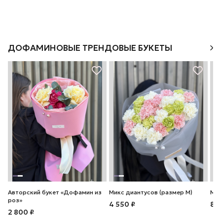
ДОФАМИНОВЫЕ ТРЕНДОВЫЕ БУКЕТЫ
Авторский букет «Дофамин из
Микс диантусов (размер М)
Мик
роз»
4 550 ₽
8 
2 800 ₽