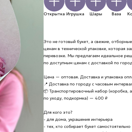
Открытка
Игрушка
Шары
Ваза
К
Это не готовый букет, а свежие, отборн
ценам в технической упаковке, которая з
перевозке. Мы предлагаем идеальное ре
по доступным ценам с доставкой по город
Цена — оптовая. Доставка и упаковка оп
📍 Доставка по городу с часовым интерв
📦 Транспортировочный набор (коробка, а
по уходу, подкормка) — 400 ₽
Для кого это?
- для дома, украшения интерьера
- тех, кто собирает букет самостоятельно