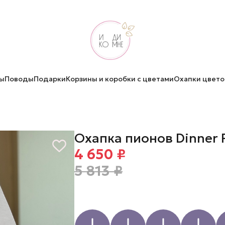
ы
Поводы
Подарки
Корзины и коробки с цветами
Охапки цвето
Охапка пионов Dinner 
4 650 ₽
5 813 ₽