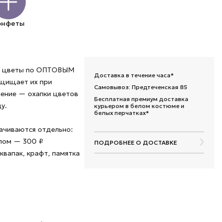
онфеты
ые цветы по ОПТОВЫМ
Доставка в течение часа*
ащищает их при
Самовывоз: Предтеченская 85
шение — охапки цветов
Бесплатная премиум доставка
у.
курьером в белом костюме и
белых перчатках*
лачиваются отдельно:
алом — 300 ₽
ПОДРОБНЕЕ О ДОСТАВКЕ
квапак, крафт, памятка