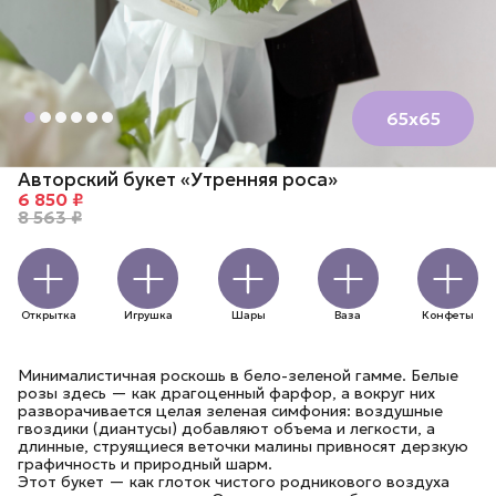
65х65
Авторский букет «Утренняя роса»
6 850 ₽
8 563 ₽
Открытка
Игрушка
Шары
Ваза
Конфеты
Минималистичная роскошь в бело-зеленой гамме. Белые
розы здесь — как драгоценный фарфор, а вокруг них
разворачивается целая зеленая симфония: воздушные
гвоздики (диантусы) добавляют объема и легкости, а
длинные, струящиеся веточки малины привносят дерзкую
графичность и природный шарм.
Этот букет — как глоток чистого родникового воздуха