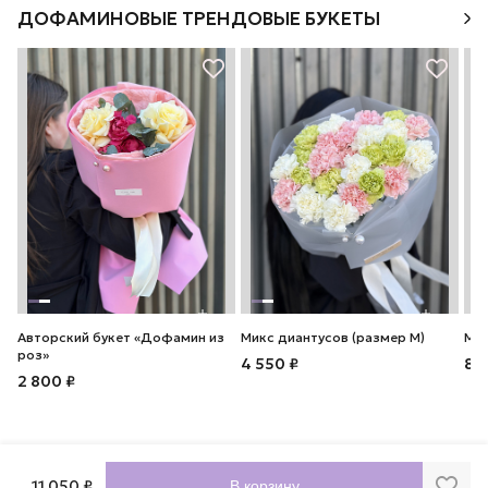
ДОФАМИНОВЫЕ ТРЕНДОВЫЕ БУКЕТЫ
Авторский букет «Дофамин из
Микс диантусов (размер М)
Мик
роз»
4 550 ₽
8 
2 800 ₽
11 050 ₽
В корзину