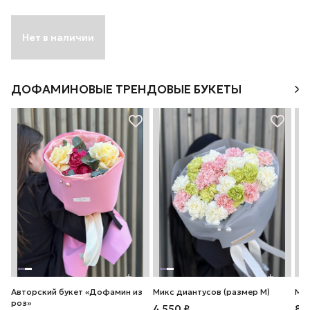
Нет в наличии
ДОФАМИНОВЫЕ ТРЕНДОВЫЕ БУКЕТЫ
Авторский букет «Дофамин из
Микс диантусов (размер М)
Мик
роз»
4 550 ₽
8 