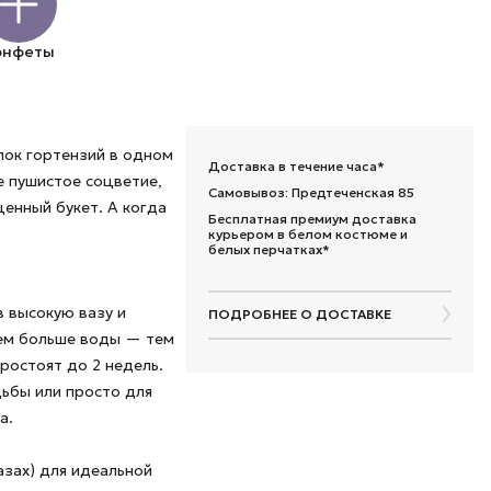
онфеты
пок гортензий в одном
Доставка в течение часа*
е пушистое соцветие,
Самовывоз: Предтеченская 85
ценный букет. А когда
Бесплатная премиум доставка
курьером в белом костюме и
белых перчатках*
в высокую вазу и
ПОДРОБНЕЕ О ДОСТАВКЕ
Чем больше воды — тем
ростоят до 2 недель.
дьбы или просто для
а.
азах) для идеальной