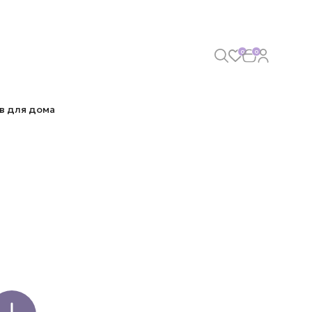
0
0
в для дома