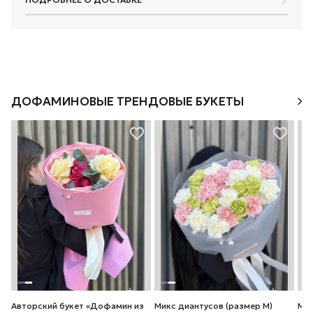
ДОФАМИНОВЫЕ ТРЕНДОВЫЕ БУКЕТЫ
Авторский букет «Дофамин из
Микс диантусов (размер М)
Мик