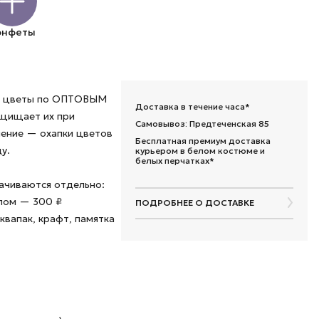
онфеты
ые цветы по ОПТОВЫМ
Доставка в течение часа*
ащищает их при
Самовывоз: Предтеченская 85
шение — охапки цветов
Бесплатная премиум доставка
у.
курьером в белом костюме и
белых перчатках*
лачиваются отдельно:
алом — 300 ₽
ПОДРОБНЕЕ О ДОСТАВКЕ
квапак, крафт, памятка