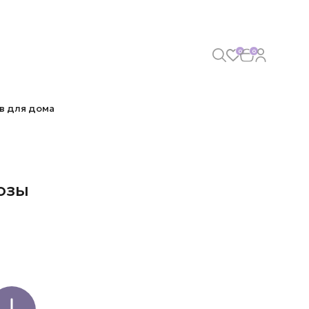
0
0
в для дома
озы