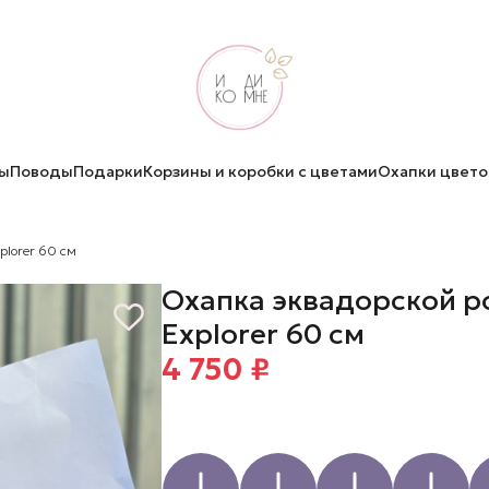
ы
Поводы
Подарки
Корзины и коробки с цветами
Охапки цвето
plorer 60 см
Охапка эквадорской р
Explorer 60 см
4 750 ₽