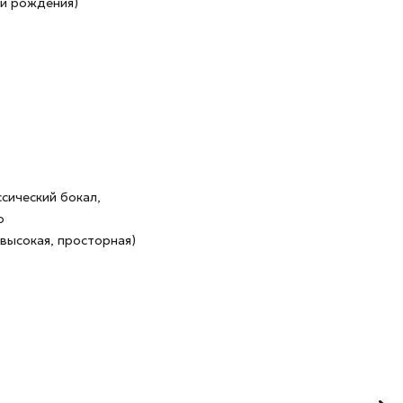
ни рождения)
сический бокал,
о
высокая, просторная)