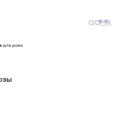
0
0
в для дома
озы