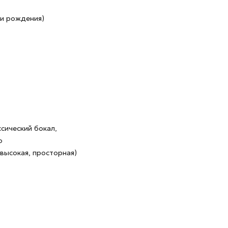
ни рождения)
сический бокал,
о
высокая, просторная)