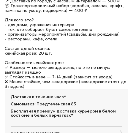
📍 Доставка по городу с часовым интервалом — 300 ₽
📦 Транспортировочный набор (коробка, аквапак, крафт,
памятка по уходу, подкормка) — 400 ₽
Для кого это?
- для дома, украшения интерьера
- тех, кто собирает букет самостоятельно
- организаторы мероприятий (свадьбы, дни рождения)
- рестораны, кафе, отели
Состав одной охапки:
кенийская роза: 20 шт.
Особенности кенийских роз:
✅ Размер — мельче эквадорских, но это не минус:
выглядят изящно
✅ Стойкость в вазе — 7–14 дней (зависит от ухода)
❌ Менее стойкие, чем эквадорские (эквадорские стоят до
3 недель)
Доставка в течение часа*
Самовывоз: Предтеченская 85
Бесплатная премиум доставка курьером в белом
костюме и белых перчатках*
ПОДРОБНЕЕ О ДОСТАВКЕ