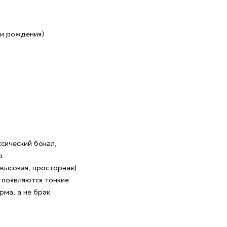
ни рождения)
сический бокал,
о
высокая, просторная)
х появляются тонкие
ма, а не брак