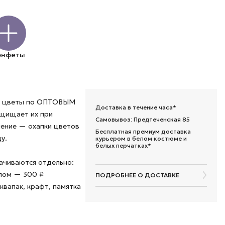
онфеты
ые цветы по ОПТОВЫМ
Доставка в течение часа*
ащищает их при
Самовывоз: Предтеченская 85
шение — охапки цветов
Бесплатная премиум доставка
у.
курьером в белом костюме и
белых перчатках*
лачиваются отдельно:
алом — 300 ₽
ПОДРОБНЕЕ О ДОСТАВКЕ
квапак, крафт, памятка