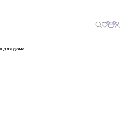
0
0
в для дома