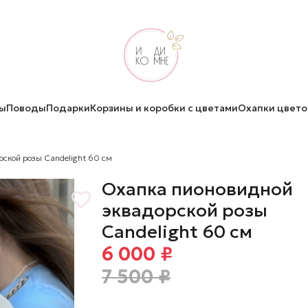
ы
Поводы
Подарки
Корзины и коробки с цветами
Охапки цвето
ской розы Candelight 60 см
Охапка пионовидной
эквадорской розы
Candelight 60 см
6 000 ₽
7 500 ₽