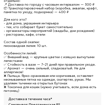
отдельно:
📍 Доставка по городу с часовым интервалом — 300 ₽
📦 Транспортировочный набор (коробка, аквапак, крафт,
памятка по уходу, подкормка) — 400 ₽
Для кого это?
- для дома, украшения интерьера
- тех, кто собирает букет самостоятельно
- организаторы мероприятий (свадьбы, дни рождения)
- рестораны, кафе, отели
Состав одной охапки:
пионовидная лилия: 10 шт.
Особенности лилий:
✅ Внешний вид — крупные цветки с изящно выгнутыми
лепестками
✅ Стойкость в вазе — 7–21 дней при правильном уходе.
✅ Аромат — очень сильный, сладковатый. Не для
аллергиков!
❌ Пыльца. Ярко-оранжевая или коричневая, оставляет
несмываемые пятна на одежде, скатертях, руках. Мы
удаляем тычинки на открытых бутонах
❌ Токсична для кошек (нужно учитывать, если дома есть
питомец)
Доставка в течение часа*
Самовывоз: Предтеченская 85