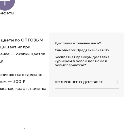
онфеты
ые цветы по ОПТОВЫМ
Доставка в течение часа*
ащищает их при
Самовывоз: Предтеченская 85
шение — охапки цветов
Бесплатная премиум доставка
у.
курьером в белом костюме и
белых перчатках*
лачиваются отдельно:
алом — 300 ₽
ПОДРОБНЕЕ О ДОСТАВКЕ
квапак, крафт, памятка