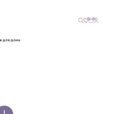
0
0
в для дома