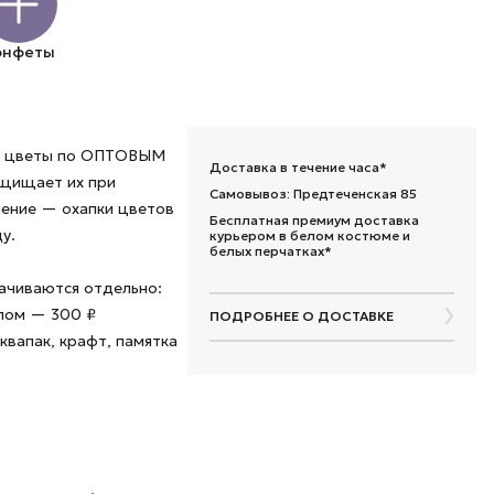
онфеты
ые цветы по ОПТОВЫМ
Доставка в течение часа*
ащищает их при
Самовывоз: Предтеченская 85
шение — охапки цветов
Бесплатная премиум доставка
у.
курьером в белом костюме и
белых перчатках*
лачиваются отдельно:
алом — 300 ₽
ПОДРОБНЕЕ О ДОСТАВКЕ
квапак, крафт, памятка