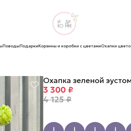
ы
Поводы
Подарки
Корзины и коробки с цветами
Охапки цвето
Охапка зеленой эусто
3 300 ₽
4 125 ₽