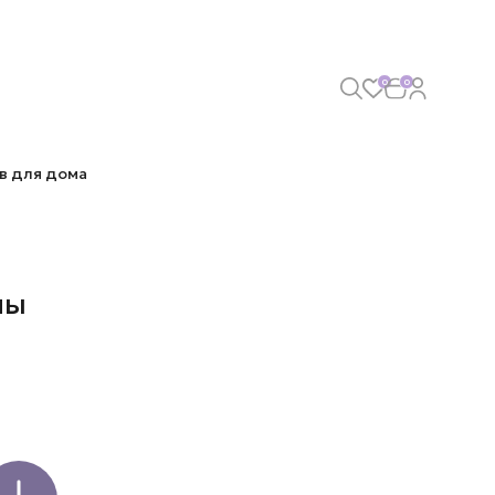
0
0
в для дома
мы